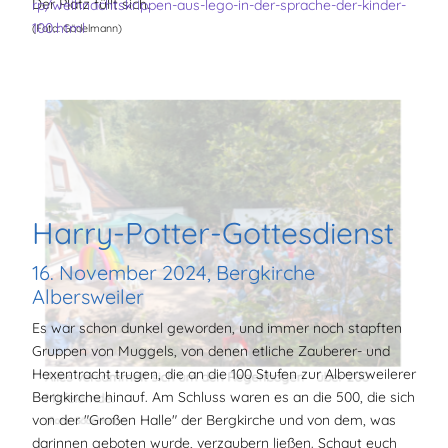
Der Platz füllt sich.
rp/weihnachtskrippen-aus-lego-in-der-sprache-der-kinder-
100.html
(Foto: Gödelmann)
Harry-Potter-Gottesdienst
16. November 2024, Bergkirche
Albersweiler
Es war schon dunkel geworden, und immer noch stapften
Gruppen von Muggels, von denen etliche Zauberer- und
Hexentracht trugen, die an die 100 Stufen zur Albersweilerer
Alles versammelt sich um den Regenbogen - über 200
Bergkirche hinauf. Am Schluss waren es an die 500, die sich
Mitfeiernde.
von der "Großen Halle" der Bergkirche und von dem, was
(Foto: Gödelmann)
darinnen geboten wurde, verzaubern ließen. Schaut euch