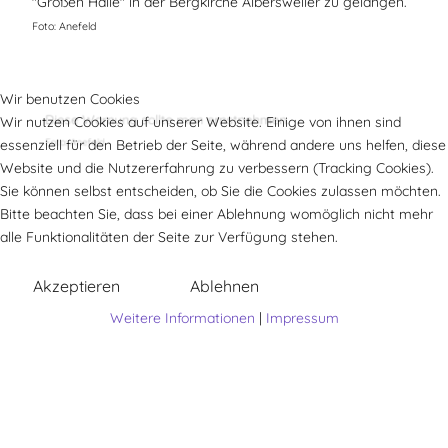
"Großen Halle" in der Bergkirche Albersweiler zu gelangen.
Foto: Anefeld
Wir benutzen Cookies
Gut, dass alle Ankommenden freundlich und kompetent
Diese Warnung sollte man ernstnehmen.
Wir nutzen Cookies auf unserer Website. Einige von ihnen sind
emfangen werden.
essenziell für den Betrieb der Seite, während andere uns helfen, diese
Foto: Anefeld
(Foto: Rapp)
Website und die Nutzererfahrung zu verbessern (Tracking Cookies).
Sie können selbst entscheiden, ob Sie die Cookies zulassen möchten.
Bitte beachten Sie, dass bei einer Ablehnung womöglich nicht mehr
Für alle, die nicht wissen, wohin.
alle Funktionalitäten der Seite zur Verfügung stehen.
Foto: Wagner
Akzeptieren
Ablehnen
Weitere Informationen
|
Impressum
Harry und Ron haben's wohl auch noch geschafft.
Foto: Wagner