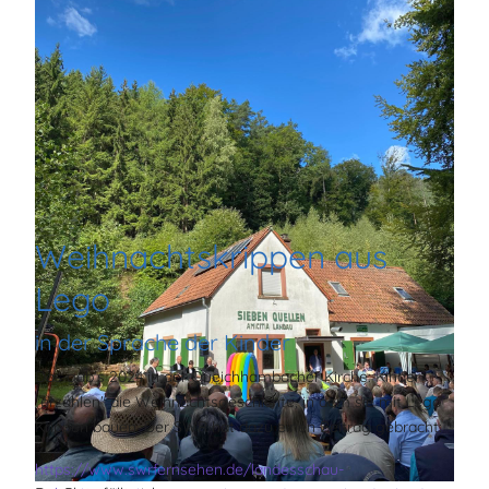
Weihnachtskrippen aus
Lego
in der Sprache der Kinder
Das gab's 2024 in der Queichhambacher Kirche: Kinder
"erzählen" die Weihnachtsgeschichte, in dem sie mit Lego
Krippen bauen. Der SWR hat dazu einen Beitrag gebracht:
https://www.swrfernsehen.de/landesschau-