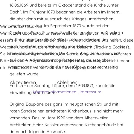
16.06.1869 und bereits im Oktober stand die Kirche „unter
Dach“. Im Frühjahr 1870 begannen die Arbeiten im Innern,
die aber dann mit Ausbruch des Krieges unterbrochen
werden mussten. Im September 1870 wurde bei der
Wir benutzen Cookies
Glockengießerei Dickes in Zweibrücken eine neue Glocke in
Wir nutzen Cookies auf unserer Website. Einige von ihnen sind
Auftrag gegeben. Das Geläut sollte mit der von der
essenziell für den Betrieb der Seite, während andere uns helfen, diese
politischen Gemeinde übereigneten Glocke
Website und die Nutzererfahrung zu verbessern (Tracking Cookies).
vervollständigen werden. Die Einweihung der Kirche war
Sie können selbst entscheiden, ob Sie die Cookies zulassen möchten.
auf den 4. Adventssonntag festgesetzt, musste aber
Bitte beachten Sie, dass bei einer Ablehnung womöglich nicht mehr
verschoben werden, da die neue Glocke nicht rechtzeitig
alle Funktionalitäten der Seite zur Verfügung stehen.
geliefert wurde.
Akzeptieren
Ablehnen
Endlich - am Sonntag Lätare, dem 19.03.1871, konnte die
Weitere Informationen
|
Impressum
Einweihung stattfinden.
Original Baupläne des ganz im neugotischen Stil und mit
roten Sandsteinen errichteten Kirchenbaus, sind nicht mehr
vorhanden. Das im Jahr 1990 von dem Albersweiler
Architekten Heinz Kessler vermessene Kirchengebäude hat
demnach folgende Ausmaße: