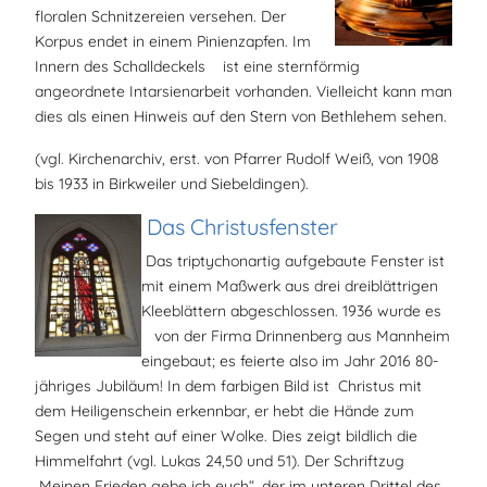
floralen Schnitzereien versehen. Der
Korpus endet in einem Pinienzapfen. Im
Innern des Schalldeckels ist eine sternförmig
angeordnete Intarsienarbeit vorhanden. Vielleicht kann man
dies als einen Hinweis auf den Stern von Bethlehem sehen.
(vgl. Kirchenarchiv, erst. von Pfarrer Rudolf Weiß, von 1908
bis 1933 in Birkweiler und Siebeldingen).
Das Christusfenster
Das triptychonartig aufgebaute Fenster ist
mit einem Maßwerk aus drei dreiblättrigen
Kleeblättern abgeschlossen. 1936 wurde es
von der Firma Drinnenberg aus Mannheim
eingebaut; es feierte also im Jahr 2016 80-
jähriges Jubiläum! In dem farbigen Bild ist Christus mit
dem Heiligenschein erkennbar, er hebt die Hände zum
Segen und steht auf einer Wolke. Dies zeigt bildlich die
Himmelfahrt (vgl. Lukas 24,50 und 51). Der Schriftzug
„Meinen Frieden gebe ich euch“, der im unteren Drittel des