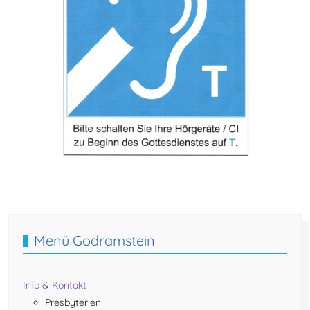
Vorheriger Beitrag: Prot. Kirche Godramstein
Nächster Beitrag
Zurück
Weiter
Menü Godramstein
Info & Kontakt
Presbyterien