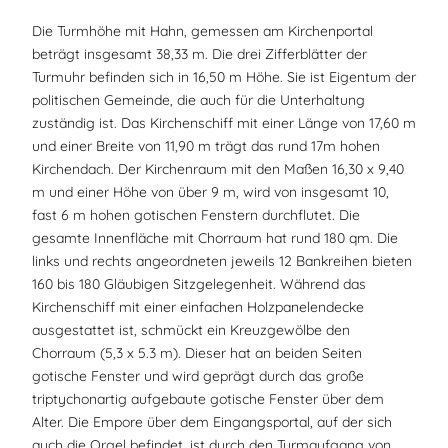
Die Turmhöhe mit Hahn, gemessen am Kirchenportal
beträgt insgesamt 38,33 m. Die drei Zifferblätter der
Turmuhr befinden sich in 16,50 m Höhe. Sie ist Eigentum der
politischen Gemeinde, die auch für die Unterhaltung
zuständig ist. Das Kirchenschiff mit einer Länge von 17,60 m
und einer Breite von 11,90 m trägt das rund 17m hohen
Kirchendach. Der Kirchenraum mit den Maßen 16,30 x 9,40
m und einer Höhe von über 9 m, wird von insgesamt 10,
fast 6 m hohen gotischen Fenstern durchflutet. Die
gesamte Innenfläche mit Chorraum hat rund 180 qm. Die
links und rechts angeordneten jeweils 12 Bankreihen bieten
160 bis 180 Gläubigen Sitzgelegenheit. Während das
Kirchenschiff mit einer einfachen Holzpanelendecke
ausgestattet ist, schmückt ein Kreuzgewölbe den
Chorraum (5,3 x 5.3 m). Dieser hat an beiden Seiten
gotische Fenster und wird geprägt durch das große
triptychonartig aufgebaute gotische Fenster über dem
Alter. Die Empore über dem Eingangsportal, auf der sich
auch die Orgel befindet, ist durch den Turmaufgang von