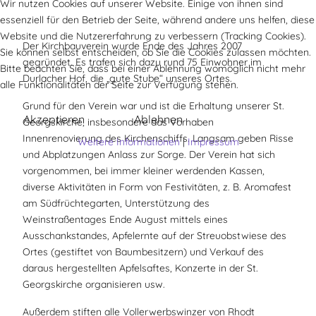
Wir nutzen Cookies auf unserer Website. Einige von ihnen sind
essenziell für den Betrieb der Seite, während andere uns helfen, diese
Website und die Nutzererfahrung zu verbessern (Tracking Cookies).
Der Kirchbauverein wurde Ende des Jahres 2007
Sie können selbst entscheiden, ob Sie die Cookies zulassen möchten.
gegründet. Es trafen sich dazu rund 75 Einwohner im
Bitte beachten Sie, dass bei einer Ablehnung womöglich nicht mehr
Durlacher Hof, die „gute Stube“ unseres Ortes.
alle Funktionalitäten der Seite zur Verfügung stehen.
Grund für den Verein war und ist die Erhaltung unserer St.
Akzeptieren
Ablehnen
Georgskirche, insbesondere das Vorhaben
Innenrenovierung des Kirchenschiffs. Langsam geben Risse
Weitere Informationen
|
Impressum
und Abplatzungen Anlass zur Sorge. Der Verein hat sich
vorgenommen, bei immer kleiner werdenden Kassen,
diverse Aktivitäten in Form von Festivitäten, z. B. Aromafest
am Südfrüchtegarten, Unterstützung des
Weinstraßentages Ende August mittels eines
Ausschankstandes, Apfelernte auf der Streuobstwiese des
Ortes (gestiftet von Baumbesitzern) und Verkauf des
daraus hergestellten Apfelsaftes, Konzerte in der St.
Georgskirche organisieren usw.
Außerdem stiften alle Vollerwerbswinzer von Rhodt