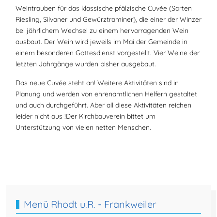
Weintrauben für das klassische pfälzische Cuvée (Sorten
Riesling, Silvaner und Gewürztraminer), die einer der Winzer
bei jährlichem Wechsel zu einem hervorragenden Wein
ausbaut. Der Wein wird jeweils im Mai der Gemeinde in
einem besonderen Gottesdienst vorgestellt. Vier Weine der
letzten Jahrgänge wurden bisher ausgebaut.
Das neue Cuvée steht an! Weitere Aktivitäten sind in
Planung und werden von ehrenamtlichen Helfern gestaltet
und auch durchgeführt. Aber all diese Aktivitäten reichen
leider nicht aus !Der Kirchbauverein bittet um
Unterstützung von vielen netten Menschen.
Vorheriger Beitrag: Prot. Kindertagesstätte "Arche Noah" Fran
Nächster Beitrag
Zurück
Weiter
Menü Rhodt u.R. - Frankweiler