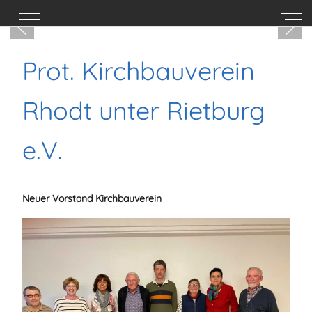
Mobile Menu Toggle
Off-
Prot. Kirchbauverein
Rhodt unter Rietburg
e.V.
Neuer Vorstand Kirchbauverein