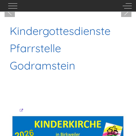
Mobile Menu Toggle
Off-
Kindergottesdienste
Pfarrstelle
Godramstein